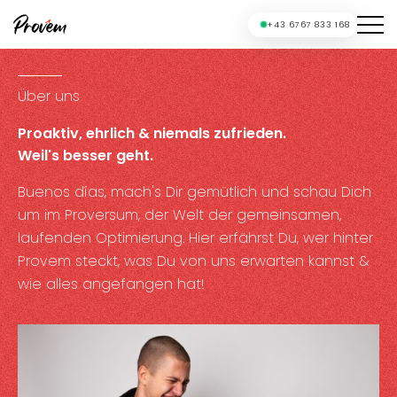
+43 6767 833 168
Über uns
Proaktiv, ehrlich & niemals zufrieden.
Weil's besser geht.
Buenos días, mach's Dir gemütlich und schau Dich
um im Proversum, der Welt der gemeinsamen,
laufenden Optimierung. Hier erfährst Du, wer hinter
Provem steckt, was Du von uns erwarten kannst &
wie alles angefangen hat!