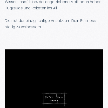
Wissenschaftliche, datengetriebene Methoden heben
Flugzeuge und Raketen ins All.
Dies ist der einzig richtige Ansatz, um Dein Business
stetig zu verbessern.